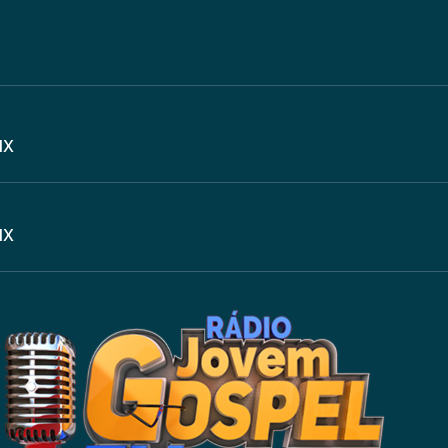
IX
IX