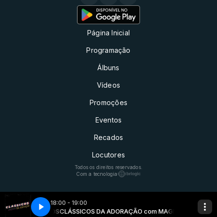
Página Inicial
Programação
Álbuns
Vídeos
Promoções
Eventos
Recados
Locutores
Todos os direitos reservados.
Com a tecnologia
18:00 - 19:00
 MAGNO MEDEIROS
Z DO BRASIL
A VOZ DO BRASIL com VOZ DO BRASIL
CLÁSSICOS DA ADORAÇÃO com MAGNO MEDEIROS